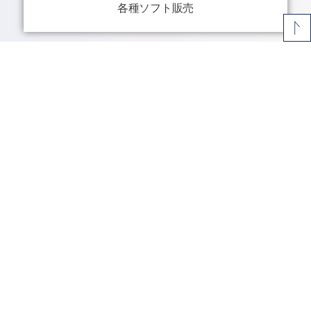
各種ソフト販売
MORE
最新情報
2026.06.05
ソーシャルボンド（第83回日本学生支援債券）へ投資
2026.05.28
売上高 2026年3月期 掲載
2023.03.27